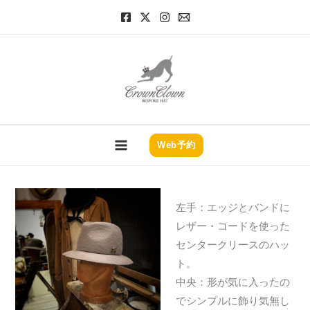
内
容
Brand New Hat Blocks 3
を
ス
ホーム
News
Brand New Hat Blocks 3
キ
ッ
プ
ホーム
News
Brand New Hat Blocks 3
新学期も始まったところで夏休みの宿題も最終回
Web予約
新しい木型を使った帽子のご紹介です。
左手：エッジとバンドに
レザー・コードを使った
センタークリースのハッ
ト。
中央：形が気に入ったの
でシンプルに飾り気無し