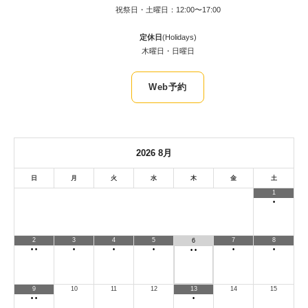
祝祭日・土曜日：12:00〜17:00
定休日
(Holidays)
木曜日・日曜日
Web予約
2026
8月
日
月
火
水
木
金
土
1
•
2
3
4
5
7
8
6
•
•
•
•
•
•
•
•
•
9
10
11
12
13
14
15
•
•
•