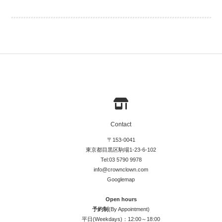
Contact
〒153-0041
東京都目黒区駒場1-23-6-102
Tel:03 5790 9978
info@crownclown.com
Googlemap
Open hours
予約制
(By Appointment)
平日(Weekdays)：12:00～18:00