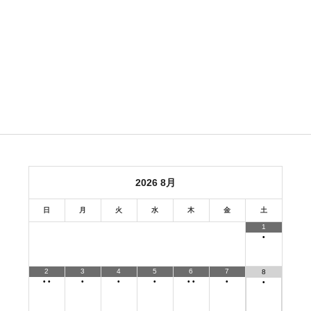
2026
8月
日
月
火
水
木
金
土
1
•
2
3
4
5
6
7
8
•
•
•
•
•
•
•
•
•