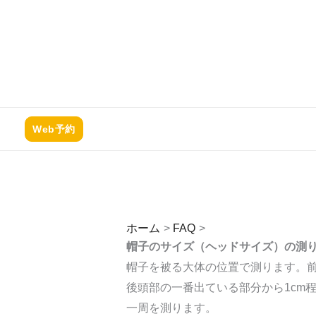
内
容
サ
を
ス
ホーム
FAQ
サイズの測り方が分からないのです
キ
ッ
Web予約
プ
ホーム
FAQ
サイズの測り方が分
帽子のサイズ（ヘッドサイズ）の測
帽子を被る大体の位置で測ります。前
後頭部の一番出ている部分から1cm
一周を測ります。