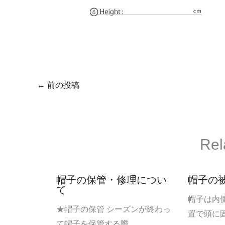
←
前の投稿
Rel
帽子の保管・修理につい
帽子の
て
帽子は内
★帽子の保管 シーズンが終わっ
置で頭に
て帽子を保管する際…