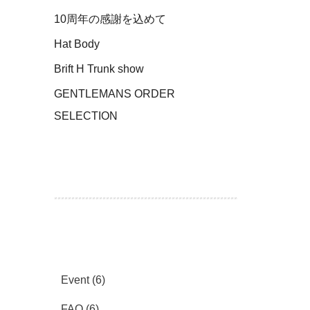
10周年の感謝を込めて
Hat Body
Brift H Trunk show
GENTLEMANS ORDER
SELECTION
Event
(6)
FAQ
(6)